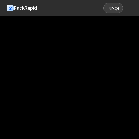
☰
PackRapid
Türkçe