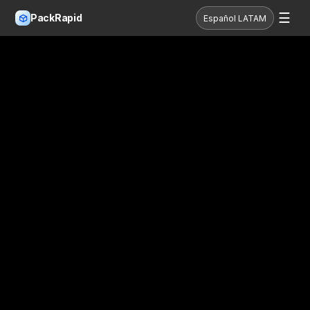
☰
PackRapid
Español LATAM