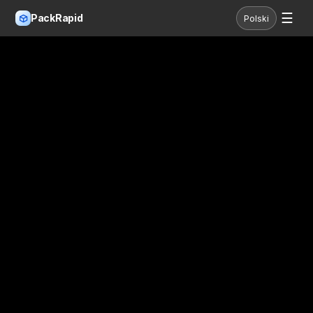
☰
PackRapid
Polski